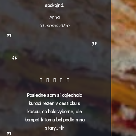
spokojná.
Anna
31 marec 2026
Posledne som si objednala
kuraci rezen v cesticku s
kasou, co bolo vyborne, ale
kompot k tomu bol podla mna
stary.. 🤷