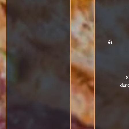
S
doná