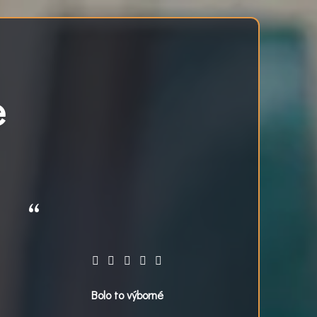
e
Bolo to výborné