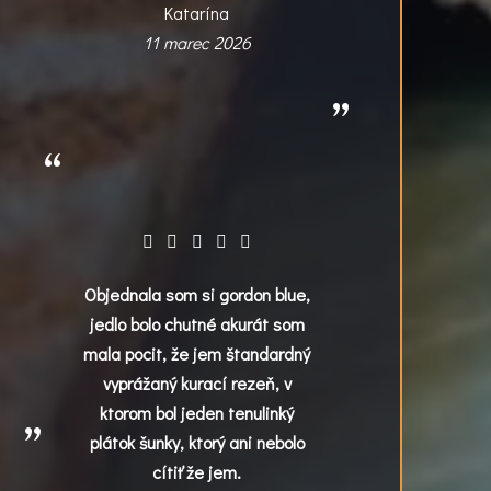
Katarína
11 marec 2026
Objednala som si gordon blue,
jedlo bolo chutné akurát som
mala pocit, že jem štandardný
vyprážaný kurací rezeň, v
ktorom bol jeden tenulinký
plátok šunky, ktorý ani nebolo
cítiť že jem.