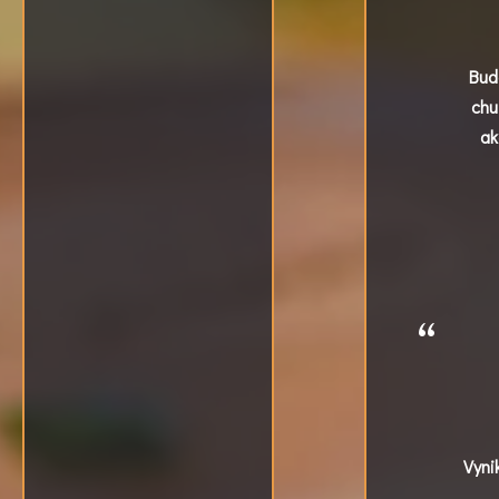
Bud
chu
ak
Vyni